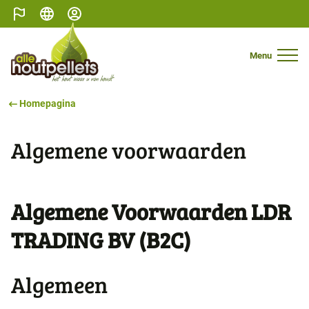
België
Nederlands
Mijn profiel
Menu
Mobile N
Homepagina
Algemene voorwaarden
Algemene Voorwaarden LDR
TRADING BV (B2C)
Algemeen