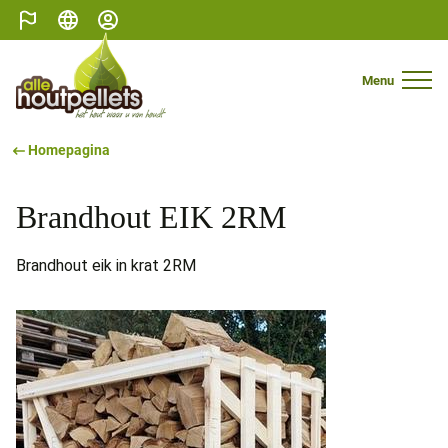
België
Nederlands
Mijn profiel
Menu
Mobile N
Homepagina
Brandhout EIK 2RM
Brandhout eik in krat 2RM