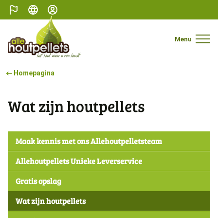
België
Nederlands
Mijn profiel
Menu
Mobile 
Homepagina
Wat zijn houtpellets
Maak kennis met ons Allehoutpelletsteam
Allehoutpellets Unieke Leverservice
Gratis opslag
Wat zijn houtpellets