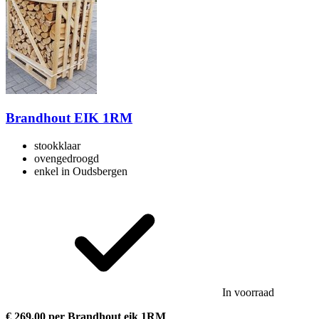
Brandhout EIK 1RM
stookklaar
ovengedroogd
enkel in Oudsbergen
In voorraad
€ 269,00 per Brandhout eik 1RM