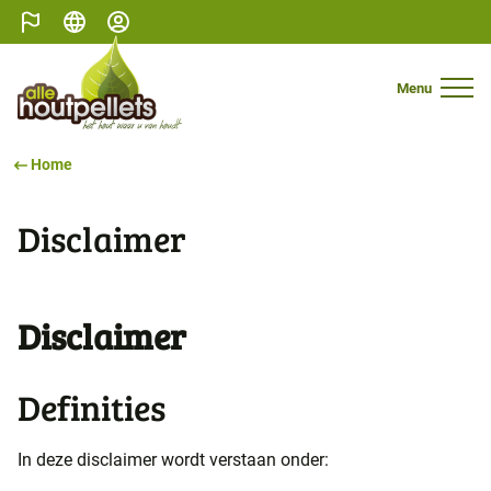
Belgien
Deutsch
Mijn profiel
Menu
Mobile N
Home
Disclaimer
Disclaimer
Definities
In deze disclaimer wordt verstaan onder: