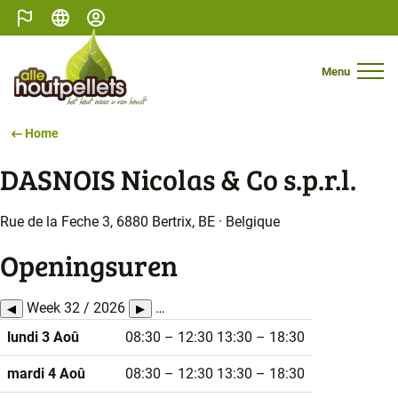
Belgique
Français
Mijn profiel
Menu
Mobile N
Home
DASNOIS Nicolas & Co s.p.r.l.
Rue de la Feche 3, 6880 Bertrix, BE · Belgique
Openingsuren
Week 32 / 2026
…
◀
▶
lundi 3 Aoû
08:30 – 12:30
13:30 – 18:30
mardi 4 Aoû
08:30 – 12:30
13:30 – 18:30